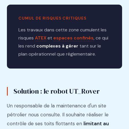
CUMUL DE RISQUES CRITIQUES
Les travaux dans cette zone cumulent les
risques
ATEX
et
espaces confinés
, ce qui
les rend
complexes à gérer
tant sur le
plan opérationnel que réglementaire.
Solution : le robot UT_Rover
Un responsable de la maintenance d'un site
pétrolier nous consulte. Il souhaite réaliser le
contrôle de ses toits flottants en
limitant au