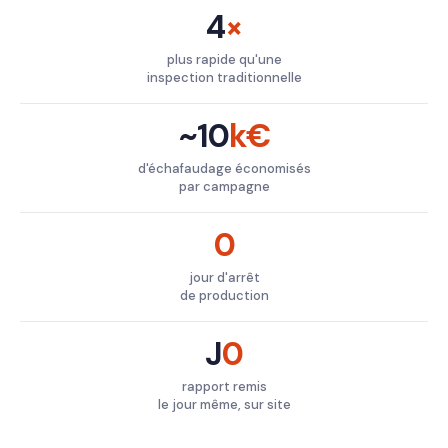
4
×
plus rapide qu'une
inspection traditionnelle
~10
k€
d'échafaudage économisés
par campagne
0
jour d'arrêt
de production
J
0
rapport remis
le jour même, sur site