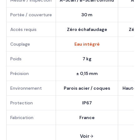
Portée / couverture
30 m
Accès requis
Zéro échafaudage
Zéro
Couplage
Eau intégré
E
Poids
7 kg
Précision
± 0,15 mm
Environnement
Parois acier / coques
Hauteur 
Protection
IP67
Fabrication
France
Voir