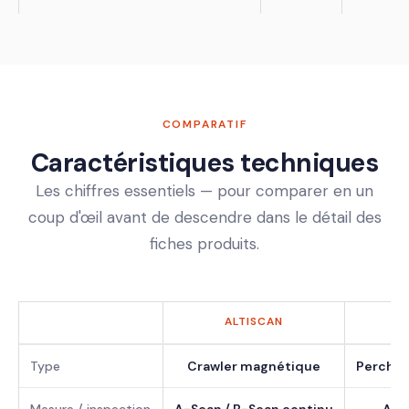
COMPARATIF
Caractéristiques techniques
Les chiffres essentiels — pour comparer en un
coup d'œil avant de descendre dans le détail des
fiches produits.
ALTISCAN
Type
Crawler magnétique
Perche 
Mesure / inspection
A-Scan / B-Scan continu
A-S