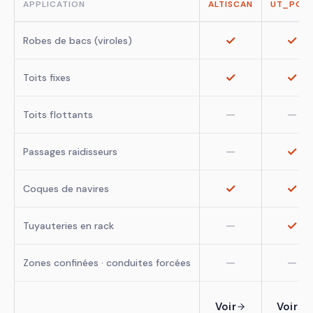
APPLICATION
ALTISCAN
UT_POL
✓
✓
Robes de bacs (viroles)
✓
✓
Toits fixes
—
—
Toits flottants
✓
—
Passages raidisseurs
✓
✓
Coques de navires
✓
—
Tuyauteries en rack
—
—
Zones confinées · conduites forcées
Voir
Voir